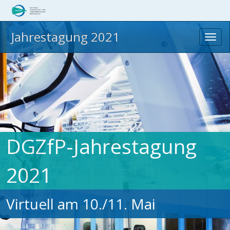
Jahrestagung 2021
Toggl
navig
DGZfP-Jahrestagung
2021
Virtuell am 10./11. Mai